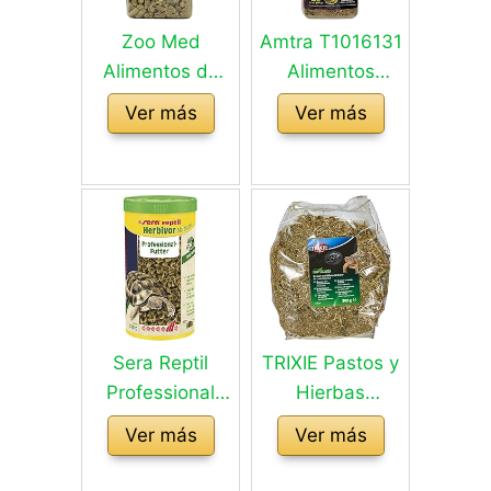
Zoo Med
Amtra T1016131
Alimentos de
Alimentos
Fibra Natural de
Naturales
Ver más
Ver más
Tortuga de
Grassland T -
pastizales 1,7 kg
425 gr
Sera Reptil
TRIXIE Pastos y
Professional
Hierbas
Herbivor,
Tortugas
Ver más
Ver más
alimento
Terrestres, 300
profesional para
g, Reptiles