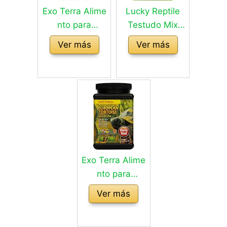
Exo Terra Alime
Lucky Reptile
nto para
Testudo Mix
Tortuga
80g - Alimento
Ver más
Ver más
Europea Adulto
para tortugas
- 570 gr
terrestres con
flores y hierbas
secas -
alimento para
tortugas con
abundante fibra
cruda y
Exo Terra Alime
minerales -
nto para
alimento para
Tortuga Juvenil
tortugas
Ver más
Europea - 540
terrestres
gr
europeas