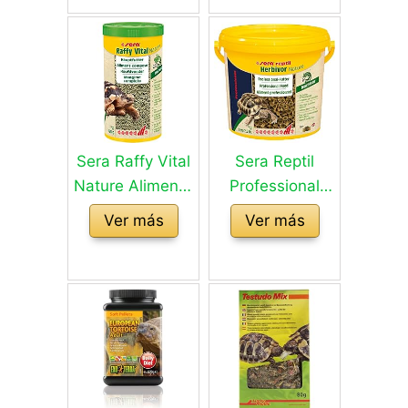
reptiles 330 g
Sera Raffy Vital
Sera Reptil
Nature Alimento
Professional
Compuesto para
Herbivor,
Ver más
Ver más
Tortugas, 190 g
alimento
profesional para
reptiles